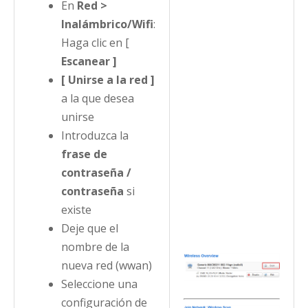
En
Red >
Inalámbrico/Wifi
:
Haga clic en [
Escanear ]
[ Unirse a la red ]
a la que desea
unirse
Introduzca la
frase de
contraseña /
contraseña
si
existe
Deje que el
nombre de la
nueva red (wwan)
Seleccione una
configuración de