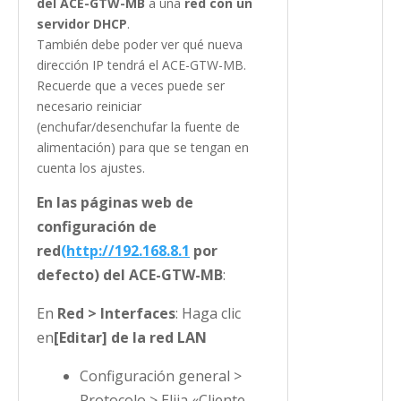
del ACE-GTW-MB
a una
red con un
servidor DHCP
.
También debe poder ver qué nueva
dirección IP tendrá el ACE-GTW-MB.
Recuerde que a veces puede ser
necesario reiniciar
(enchufar/desenchufar la fuente de
alimentación) para que se tengan en
cuenta los ajustes.
En las páginas web de
configuración de
red
(http://192.168.8.1
por
defecto) del ACE-GTW-MB
:
En
Red > Interfaces
: Haga clic
en
[Editar] de la red LAN
Configuración general >
Protocolo > Elija «Cliente