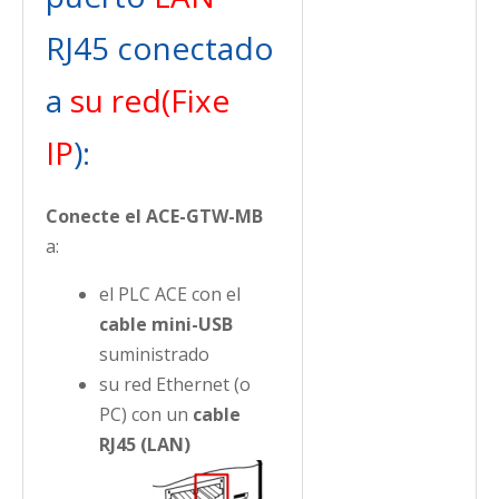
RJ45 conectado
a
su red
(Fixe
IP
):
Conecte el ACE-GTW-MB
a:
el PLC ACE con el
cable mini-USB
suministrado
su red Ethernet (o
PC) con un
cable
RJ45 (LAN)