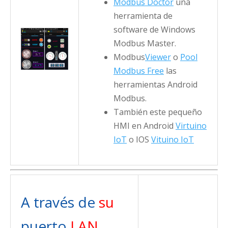
Modbus Doctor
una
herramienta de
software de Windows
Modbus Master.
Modbus
Viewer
o
Pool
Modbus Free
las
herramientas Android
Modbus.
También este pequeño
HMI en Android
Virtuino
IoT
o IOS
Vituino IoT
A través de
su
puerto
LAN