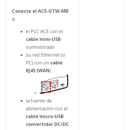
Conecte el ACE-GTW-MB
a:
el PLC ACE con el
cable mini-USB
suministrado
su red Ethernet (o
PC) con un
cable
RJ45 (WAN
)
la fuente de
alimentación con el
cable micro-USB
convertidor DC/DC